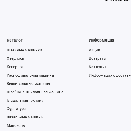
поверхности.
• Наличие пе
передвижений 
существенно у
• Уровень на
всегда будет 
Каталог
Информация
• Качество в
Швейные машинки
Акции
вышивальной 
Оверлоки
Возвраты
протестирова
Коверлок
Как купить
По принципу 
Распошивальная машина
Информация о доставк
Вышивальные машины
1. Компьютер
вышивки, про
Швейно-вышивальная машина
обладают опр
Гладильная техника
Фурнитура
• производит
Вязальные машины
процессора га
• объём памя
Манекены