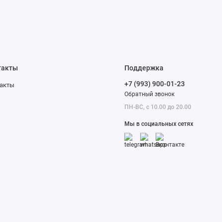
 ко-личество
есс работы
 ткани, рисунок
ходе работы.
такты
Поддержка
боты каждой швейно-
+7 (993) 900-01-23
акты
да сможете
Обратный звонок
шиной вышивки.
ПН-ВС, с 10.00 до 20.00
Мы в социальных сетях
с-се компьютерной
пьютерные модели
окупкой:
о-ты. Мощность
ь-шее количество