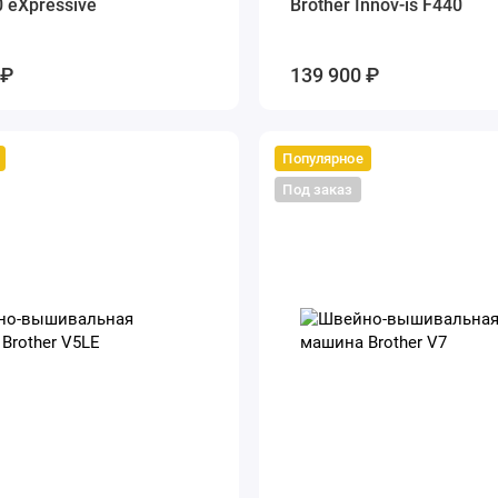
 eXpressive
Brother Innov-is F440
 ₽
139 900 ₽
Популярное
Под заказ