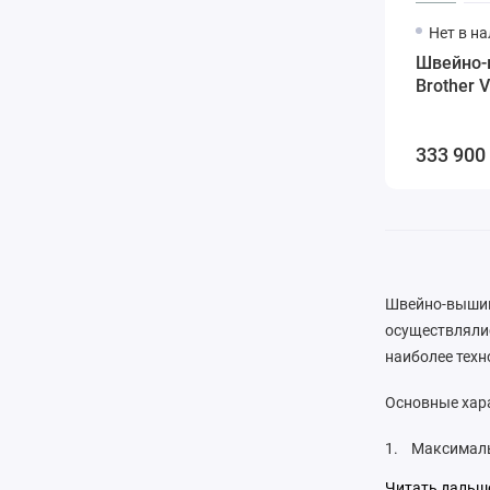
Нет в н
Швейно-
Brother 
333 900
Швейно-вышив
осуществляли
наиболее техн
Основные хар
1. Максималь
габаритов для
Читать даль