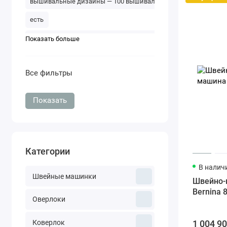
вышивальные дизайны — 100 вышивальные алфавиты — 2
есть
вышивальные дизайны — 100 вышивальные алфавиты — 1
Показать больше
Все фильтры
Показать
Категории
В налич
Швейные машинки
Швейно-
Bernina 
Оверлоки
1 004 9
Коверлок