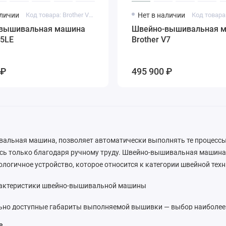
аличии
Код товара: Brother V5LE
Нет в наличии
Код товара:
вышивальная машина
Швейно-вышивальная 
V5LE
Brother V7
 ₽
495 900 ₽
альная машина, позволяет автоматически выполнять те процессы
сь только благодаря ручному труду. Швейно-вышивальная машина
ологичное устройство, которое относится к категории швейной тех
актеристики швейно-вышивальной машины
но доступные габариты выполняемой вышивки — выбор наиболе
 вышивки позволяет эксплуатировать устройство беспе-ребойно н
ше