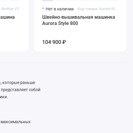
 Brother V7
Нет в наличии
Код товара: Aurora Style 800
машина
Швейно-вышивальная машинка
Aurora Style 800
104 900 ₽
, которые раньше
 представляет собой
ники.
е максимальных
а крупной