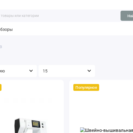
На
бзоры
в
Популярное