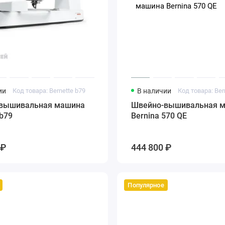
ии
Код товара: Bernette b79
В наличии
Код товара: Ber
вышивальная машина
Швейно-вышивальная 
 b79
Bernina 570 QE
 ₽
444 800 ₽
Популярное