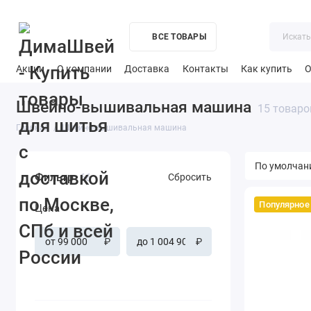
ВСЕ ТОВАРЫ
Акции
О компании
Доставка
Контакты
Как купить
О
Швейно-вышивальная машина
15 товаро
Главная
Швейно-вышивальная машина
Фильтр
66
Сбросить
Популярное
Цена
₽
₽