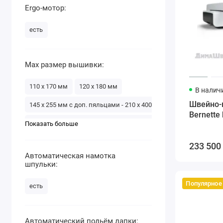
Ergo-мотор:
есть
Max размер вышивки:
110 x 170 мм
120 х 180 мм
В налич
Швейно-
145 x 255 мм с доп. пяльцами - 210 x 400 мм
Bernette
145 x 255 мм с доп. пяльцами - 260 x 400 мм
Показать больше
160 x 260 мм
170 х 200 мм
233 500
Автоматическая намотка
200 x 300 мм
260 х 160 мм
шпульки:
Популярное
есть
Автоматический подьём лапки: