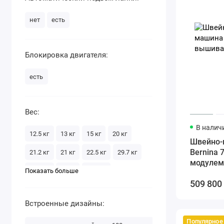
нет
есть
Блокировка двигателя:
есть
Вес:
В налич
12.5 кг
13 кг
15 кг
20 кг
Швейно-
Bernina 735 с выши
21.2 кг
21 кг
22.5 кг
29.7 кг
модулем
30.2 кг
30 кг
34.1 кг
Показать больше
509 800
Встроенные дизайны:
Популярное