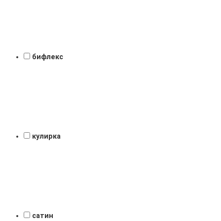
бифлекс
кулирка
сатин