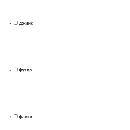
джинс
футер
флекс