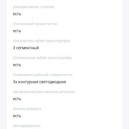
Декоративные строчки:
есть
Усиленный прокол иглы:
есть
Количество зубей транспортёра:
3 сегментный
Отключение зубей транспортёра:
есть
Освещение рабочей поверхности:
3х контурная светодиодная
Автоматическая намотка шпульки:
есть
Кнопка реверса:
есть
Нитевдеватель: