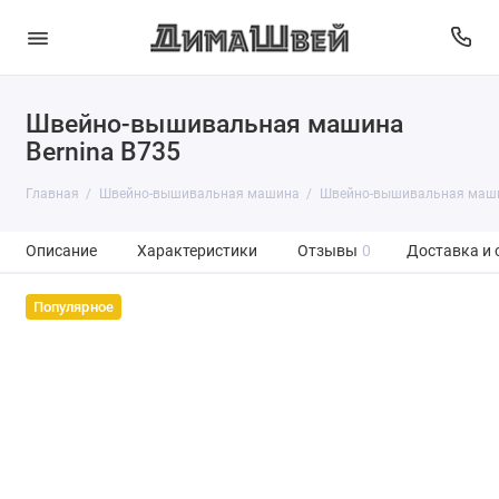
Швейно-вышивальная машина
Bernina B735
Главная
Швейно-вышивальная машина
Швейно-вышивальная машин
Описание
Характеристики
Отзывы
0
Доставка и 
Популярное