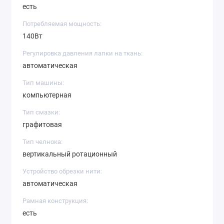
есть
Потребляемая мощность:
140Вт
Регулировка давления лапки на ткань:
автоматическая
Тип машины:
компьютерная
Тип смазки:
графитовая
Тип челнока:
вертикальный ротационный
Устройство обрезки нити:
автоматическая
Рамная конструкция:
есть