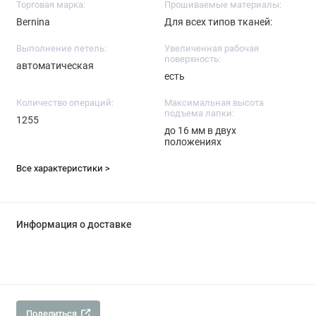
Торговая марка:
Прошиваемые материалы:
Bernina
Для всех типов тканей:
Выполнение петель:
Увеличенная рабочая
поверхность:
автоматическая
есть
Количество операций:
Максимальная высота
подъема лапки:
1255
до 16 мм в двух
положениях
Все характеристики >
Информация о доставке
Поделиться