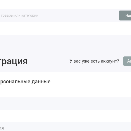
На
ть
Обзоры
трация
У вас уже есть аккаунт?
А
ерсональные данные