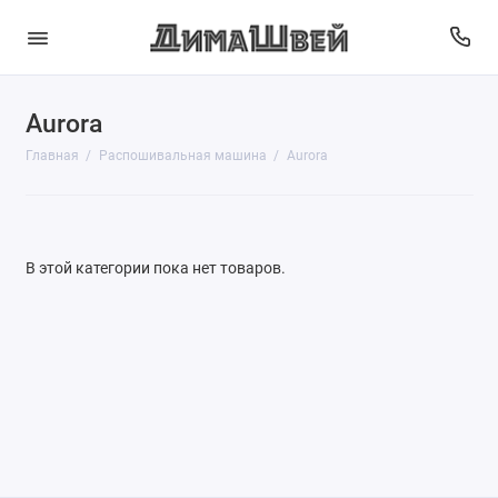
Aurora
Aurora
Главная
Распошивальная машина
Aurora
Bernina
Brother
В этой категории пока нет товаров.
Effektiv
Elna
Janome
Juki
Leader