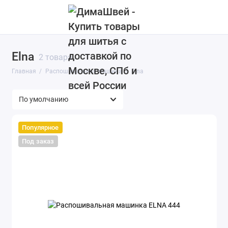
Elna
Aurora
2 товара
Главная
Распошивальная машина
Elna
Bernina
Brother
Effektiv
Популярное
Под заказ
Elna
Janome
Juki
Leader