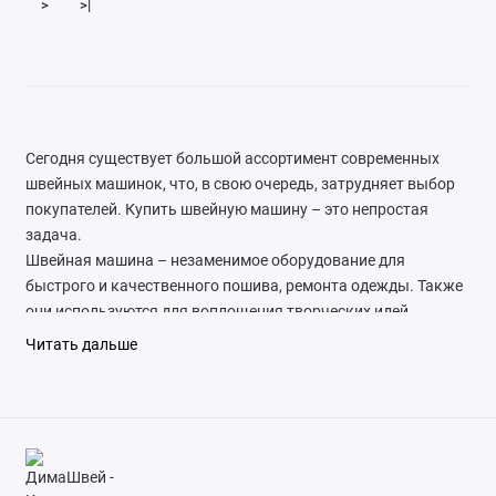
>
>|
Сегодня существует большой ассортимент современных
швейных машинок, что, в свою очередь, затрудняет выбор
покупателей. Купить швейную машину – это непростая
задача.
Швейная машина – незаменимое оборудование для
быстрого и качественного пошива, ремонта одежды. Также
они используются для воплощения творческих идей,
создания эффектных сувениров и предметов интерьера
Читать дальше
ручной работы.
В интернет-магазине «ДимаШвей» в разделе «каталог» вам
предлагается швейное оборудование известных мировых
брендов: Aurora, Brother, Juki, Typical, Type Special, Happy
Profi. На складе всегда в наличии больше 4400
наименований промышленного и бытового оборудования и