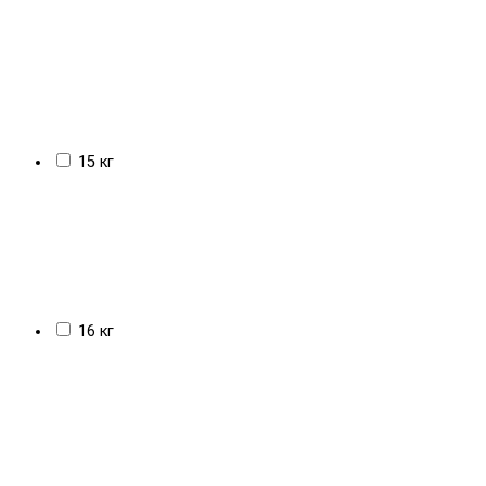
15 кг
16 кг