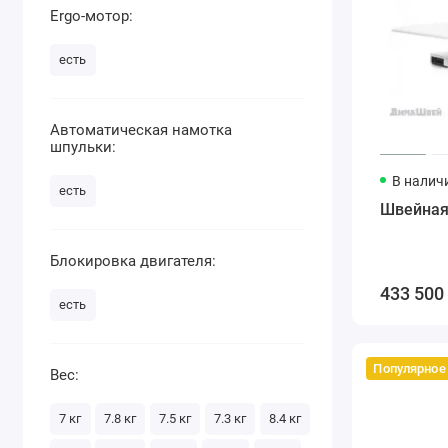
Ergo-мотор:
есть
Автоматическая намотка
шпульки:
В налич
есть
Швейная
Блокировка двигателя:
433 500
есть
Популярное
Вес:
7 кг
7.8 кг
7.5 кг
7.3 кг
8.4 кг