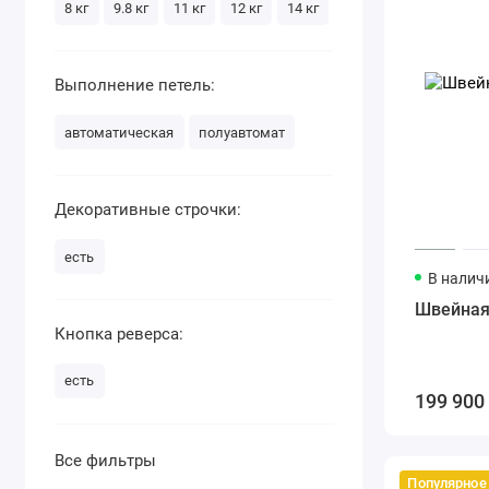
8 кг
9.8 кг
11 кг
12 кг
14 кг
Выполнение петель:
автоматическая
полуавтомат
Декоративные строчки:
есть
В налич
Швейная
Кнопка реверса:
есть
199 900
Все фильтры
Популярное