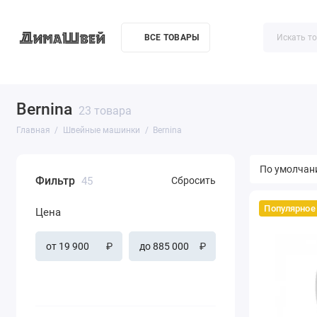
ВСЕ ТОВАРЫ
Акции
О компании
Доставка
Контакты
Как купи
Bernina
23 товара
Главная
Швейные машинки
Bernina
Фильтр
45
Сбросить
Популярное
Цена
₽
₽