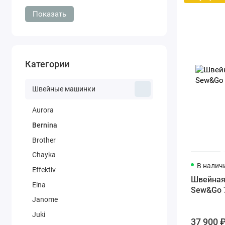
Показать
Категории
Швейные машинки
Aurora
Bernina
Brother
Chayka
В налич
Effektiv
Швейная
Elna
Sew&Go 
Janome
Juki
37 900 