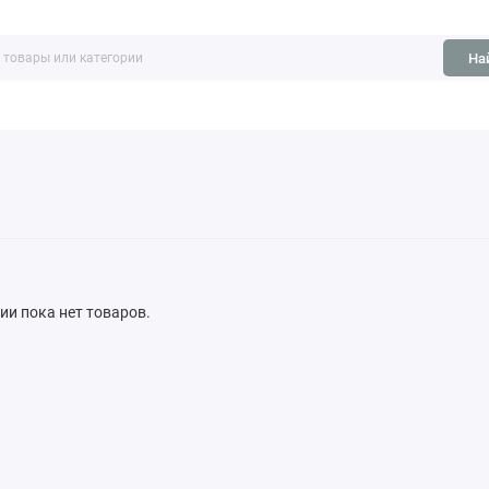
На
ть
Обзоры
рии пока нет товаров.