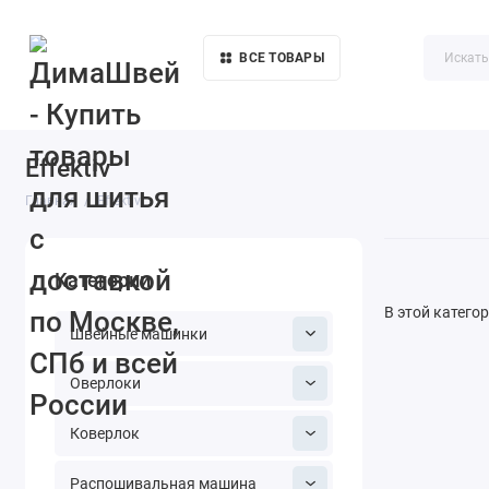
ВСЕ ТОВАРЫ
Акции
О компании
Доставка
Контакты
Как купи
Effektiv
Главная
Effektiv
Категории
В этой катего
Швейные машинки
Оверлоки
Коверлок
Распошивальная машина