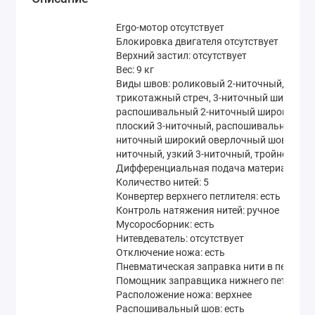
Ergo-мотор
отсутствует
Блокировка двигателя
отсутствует
Верхний застил:
отсутствует
Вес:
9 кг
Виды швов:
роликовый 2-ниточный, оверл
трикотажный стреч, 3-ниточный широкий,
распошивальный 2-ниточный широкий, р
плоский 3-ниточный, распошивальный широ
ниточный широкий оверлочный шов, цепно
ниточный, узкий 3-ниточный, тройной ра
Дифференциальная подача материала:
ес
Количество нитей:
5
Конвертер верхнего петлителя:
есть
Контроль натяжения нитей:
ручное
Мусоросборник:
есть
Нитевдеватель:
отсутствует
Отключение ножа:
есть
Пневматическая заправка нити в петлител
Помощник заправщика нижнего петлителя
Расположение ножа:
верхнее
Распошивальный шов:
есть