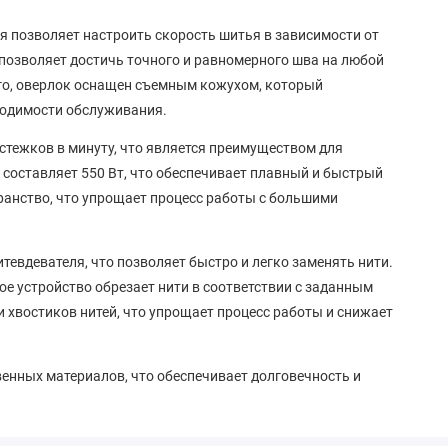
я позволяет настроить скорость шитья в зависимости от
 позволяет достичь точного и равномерного шва на любой
ого, оверлок оснащен съемным кожухом, который
ходимости обслуживания.
стежков в минуту, что является преимуществом для
составляет 550 Вт, что обеспечивает плавный и быстрый
транство, что упрощает процесс работы с большими
евдевателя, что позволяет быстро и легко заменять нити.
ое устройство обрезает нити в соответствии с заданным
 хвостиков нитей, что упрощает процесс работы и снижает
венных материалов, что обеспечивает долговечность и
нии и обслуживании, что делает его привлекательным
омашнего использования.