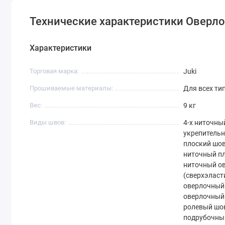
Технические характеристики Оверло
Характеристики
Торговая марка:
Juki
Прошиваемые материалы:
Для всех ти
Вес:
9 кг
Виды швов:
4-х ниточны
укрепительн
плоский шов
ниточный пл
ниточный о
(сверхэласт
оверлочный 
оверлочный 
ролевый шов
подрубочный