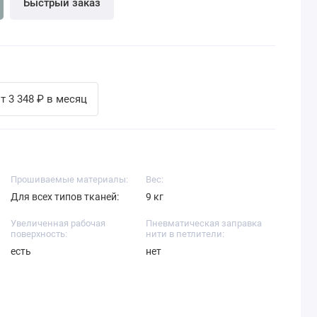
Быстрый заказ
т 3 348 ₽ в месяц
Прошиваемые материалы:
Вес:
Для всех типов тканей:
9 кг
Увеличенная рабочая
Пневматическая заправка
поверхность:
нити в петлители:
есть
нет