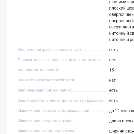
шов-имитаци
плоский шов
оверлочный 
оверлочный 
сверхэласти
ниточный св
ниточный р
Увеличенная рабочая поверхность:
есть
Пневматическая заправка нити в петлители:
нет
Количество операций:
15
Конвертер верхнего петлителя:
нет
Увеличенный подъём лапки:
есть
Защитное отключение при открытых крышках:
есть
Максимальная высота подъема лапки:
до 12 мм в 
Максимальная длина стежка:
длина стежка
Максимальная ширина стежка:
ширина стеж