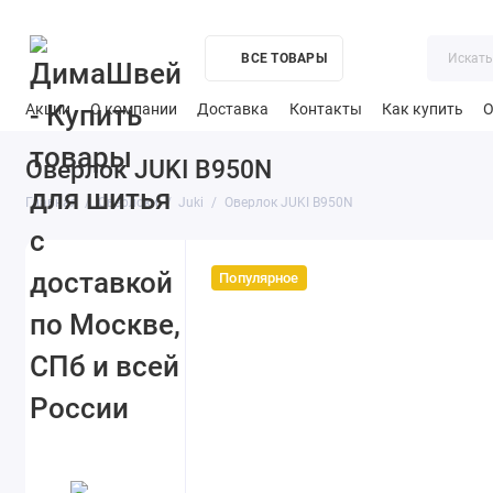
ВСЕ ТОВАРЫ
Акции
О компании
Доставка
Контакты
Как купить
О
Оверлок JUKI B950N
Главная
Оверлоки
Juki
Оверлок JUKI B950N
Популярное