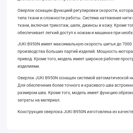
Оверлок оснащен функцией регулировки скорости, котора
типа ткани и сложности работы. Система натяжения нити
ткани, включая трикотаж, шелк, джинсы и кожу. Кроме т
обеспечивает легкий доступ к ножам и машинке при необ
JUKI B950N имеет максимальную скорость шитья до 7000 
производства больших партий изделий. Мощность мотора 
привод. Кроме того, модель имеет широкое рабочее прос
изделиями.
Оверлок JUKI B950N оснащен системой автоматической нит
Для обеспечения более точного и красивого шва встроенн
размером шва. Кроме того, модель имеет функцию обрезки
затраты на материал.
Конструкция оверлока JUKI B950N изготовлена из качест
надежность работы машины. Оверлок легок в использова
выбором для профессиональных швейных мастерских и д