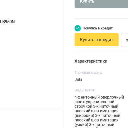
Купить
₽
Покупка в кредит
Купить в кредит
о
Характеристики
Торговая марка:
Juki
Виды швов:
4-х ниточный оверлочный
шов с укрепительной
строчкой 3-х ниточный
плоский шов-имитация
(широкий) 3-х ниточный
плоский шов-имитация
(узкий) 3-х ниточный