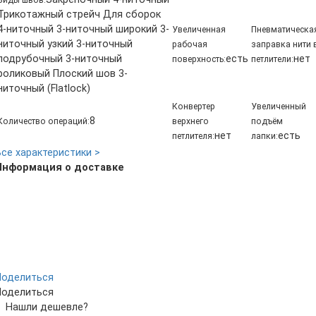
Трикотажный стрейч Для сборок
4-ниточный 3-ниточный широкий 3-
Увеличенная
Пневматическа
ниточный узкий 3-ниточный
рабочая
заправка нити 
подрубочный 3-ниточный
есть
нет
поверхность:
петлители:
роликовый Плоский шов 3-
ниточный (Flatlock)
Конвертер
Увеличенный
8
Количество операций:
верхнего
подъём
нет
есть
петлителя:
лапки:
Все характеристики >
Информация о доставке
Поделиться
Поделиться
Нашли дешевле?