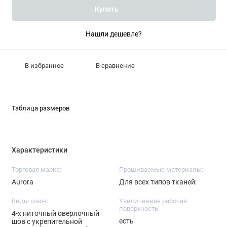
Купить
Нашли дешевле?
В избранное
В сравнение
Таблица размеров
Характеристики
Торговая марка:
Прошиваемые материалы:
Aurora
Для всех типов тканей:
Виды швов:
Увеличенная рабочая
поверхность:
4-х ниточный оверлочный
есть
шов с укрепительной