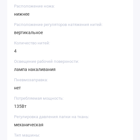
Расположение ножа:
нижнее
Расположение регуляторов натяжения нитей:
вертикальное
Количество нитей:
4
Освещение рабочей поверхности:
лампа накаливания
Пневмозаправка:
нет
Потребляемая мощность:
135Вт
Регулировка давления лапки на ткань:
механическая
Тип машины: