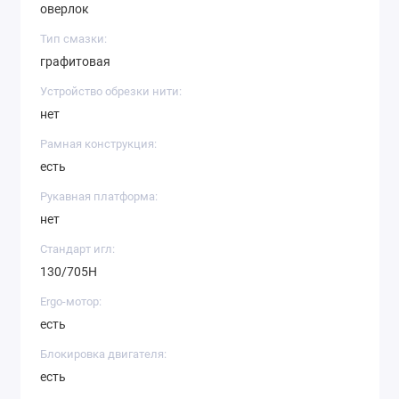
оверлок
Тип смазки:
графитовая
Устройство обрезки нити:
нет
Рамная конструкция:
есть
Рукавная платформа:
нет
Стандарт игл:
130/705H
Ergo-мотор:
есть
Блокировка двигателя:
есть