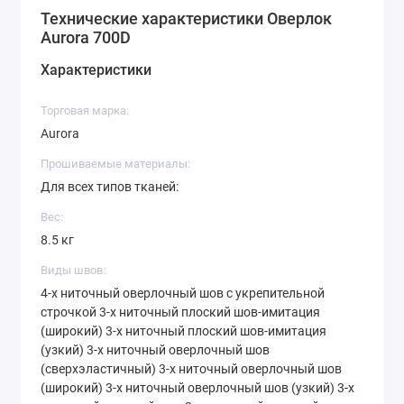
Технические характеристики Оверлок
передней панели машины.
Aurora 700D
Одной из особенностей модели является функция
Характеристики
регулировки дифференциала, которая позволяет
настроить оверлок на работу с различными типами
Торговая марка:
тканей. Дополнительно, есть возможность
Aurora
регулировки ширины режущего ножа, а также
Прошиваемые материалы:
регулировки натяжения нитей.
Для всех типов тканей:
Оверлок Aurora 700D имеет встроенную резку ткани и
Вес:
механизм подачи нити, что упрощает и ускоряет
8.5 кг
процесс работы. Также в комплект входит набор
аксессуаров, включающий в себя иглы, пинцет,
Виды швов:
щеточку, петельный нож, и другие полезные
4-х ниточный оверлочный шов с укрепительной
строчкой 3-х ниточный плоский шов-имитация
инструменты.
(широкий) 3-х ниточный плоский шов-имитация
Машина надежна и проста в использовании, а также
(узкий) 3-х ниточный оверлочный шов
(сверхэластичный) 3-х ниточный оверлочный шов
легко транспортируется благодаря компактным
(широкий) 3-х ниточный оверлочный шов (узкий) 3-х
размерам и легкому весу. Она идеально подходит для