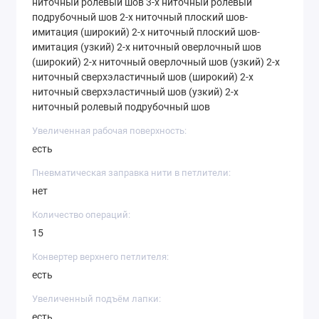
ниточный ролевый шов 3-х ниточный ролевый
домашнего использования, а также для
подрубочный шов 2-х ниточный плоский шов-
профессионального шитья в небольших мастерских и
имитация (широкий) 2-х ниточный плоский шов-
ателье.
имитация (узкий) 2-х ниточный оверлочный шов
(широкий) 2-х ниточный оверлочный шов (узкий) 2-х
ниточный сверхэластичный шов (широкий) 2-х
ниточный сверхэластичный шов (узкий) 2-х
ниточный ролевый подрубочный шов
Увеличенная рабочая поверхность:
есть
Пневматическая заправка нити в петлители:
нет
Количество операций:
15
Конвертер верхнего петлителя:
есть
Увеличенный подъём лапки:
есть