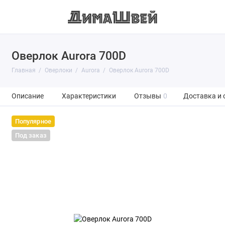
Оверлок Aurora 700D
Главная
Оверлоки
Aurora
Оверлок Aurora 700D
Описание
Характеристики
Отзывы
0
Доставка и 
Популярное
Под заказ