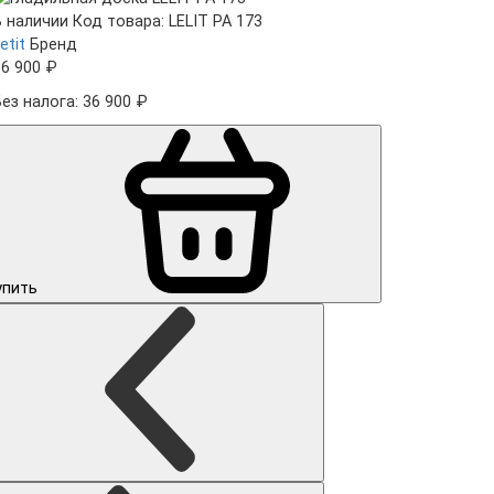
В наличии
Код товара: LELIT PA 173
etit
Бренд
36 900 ₽
Без налога: 36 900 ₽
упить