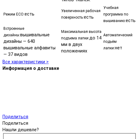
Учебная
Увеличенная рабочая
есть
Режим ECO:
программа по
есть
поверхность:
есть
вышиванию:
Встроенные
Максимальная высота
вышивальные
дизайны:
Автоматический
до 14
подъема лапки:
дизайны — 640
подьём
мм в двух
вышивальные алфавиты
нет
лапки:
положениях
— 37 видов
Все характеристики >
Информация о доставке
Поделиться
Поделиться
Нашли дешевле?