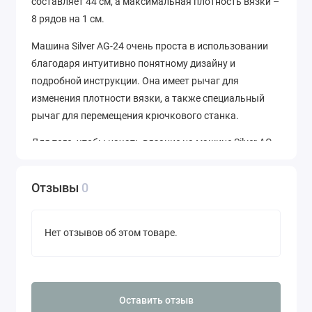
составляет 44 см, а максимальная плотность вязки –
8 рядов на 1 см.
Машина Silver AG-24 очень проста в использовании
благодаря интуитивно понятному дизайну и
подробной инструкции. Она имеет рычаг для
изменения плотности вязки, а также специальный
рычаг для перемещения крючкового станка.
Для того, чтобы начать вязание на машине Silver AG-
24, необходимо подготовить нитки, пропустив их
через направляющие и затем зафиксировать их на
Отзывы
0
крючках. После этого можно начинать создание
изделия, перемещая крючковый станок в
соответствии с выбранной схемой.
Нет отзывов об этом товаре.
Машина Silver AG-24 имеет компактные размеры и
легко помещается на любой рабочей поверхности.
Она также обеспечивает тихую работу благодаря
Оставить отзыв
специальной системе подшипников.