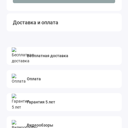
материалов. Это обеспечивает ее долговечность и
надежность в эксплуатации. Благодаря этому,
машина LK-150 может использоваться в течение
Доставка и оплата
многих лет, не теряя своих функциональных
возможностей.
Одной из главных преимуществ машины LK-150
является ее портативность. Она имеет компактные
Бесплатная доставка
размеры и легко помещается в сумку или чехол для
переноски. Благодаря этому, ее можно брать с собой
в поездки и использовать в любом удобном месте.
Оплата
Машина LK-150 легко обслуживается и не требует
специальных навыков для ее установки и настройки.
Благодаря этому, ее можно быстро и легко
Гарантия 5 лет
подготовить к работе.
Видеообзоры