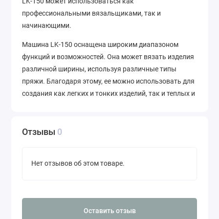
LK-150 может использоваться как
профессиональными вязальщиками, так и
начинающими.
Машина LK-150 оснащена широким диапазоном
функций и возможностей. Она может вязать изделия
различной ширины, используя различные типы
пряжи. Благодаря этому, ее можно использовать для
создания как легких и тонких изделий, так и теплых и
плотных.
Кроме того, машина LK-150 имеет систему
Отзывы
0
регулировки петельной пластины, которая позволяет
легко и быстро настраивать ее под нужный размер и
ширину вязаного изделия. Эта функция также
Нет отзывов об этом товаре.
упрощает процесс вязания и сокращает время,
затраченное на настройку машины.
Машина LK-150 имеет прочную и надежную
Оставить отзыв
конструкцию, выполненную из качественных