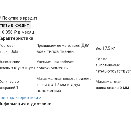
₽
Покупка в кредит
упить в кредит
10 056 ₽ в месяц
Характеристики
Для
Торговая
Прошиваемые материалы:
17.5 кг
Вес:
Juki
всех типов тканей:
марка:
Кол-во
Выполнение
Увеличенная рабочая
выполняемых
отсутствует
есть
петель:
поверхность:
отсутствуе
петель:
Максимальная высота подъема
Количество
Максимальная
до 17 мм в двух
лапки:
1
6 мм
операций:
длина стежка:
положениях
Все характеристики >
Информация о доставке