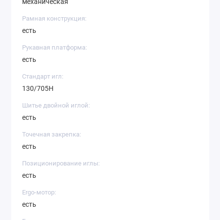
механическая
Рамная конструкция:
есть
Рукавная платформа:
есть
Стандарт игл:
130/705H
Шитье двойной иглой:
есть
Точечная закрепка:
есть
Позиционирование иглы:
есть
Ergo-мотор:
есть