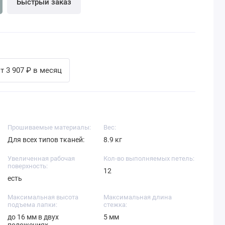
Быстрый заказ
т 3 907 ₽ в месяц
Прошиваемые материалы:
Вес:
Для всех типов тканей:
8.9 кг
Увеличенная рабочая
Кол-во выполняемых петель:
поверхность:
12
есть
Максимальная высота
Максимальная длина
подъема лапки:
стежка:
до 16 мм в двух
5 мм