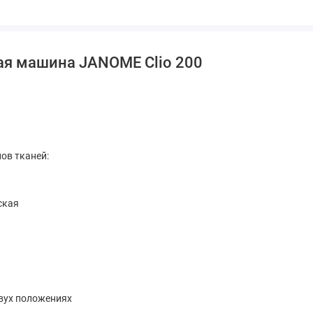
ая машина JANOME Clio 200
пов тканей:
ская
двух положениях