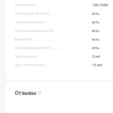
Стандарт игл:
130/705H
Шитье двойной иглой:
есть
Точечная закрепка:
есть
Позиционирование иглы:
есть
Ergo-мотор:
есть
Блокировка двигателя:
есть
Срок гарантии:
5 лет
Срок эксплуатации:
15 лет
Отзывы
0