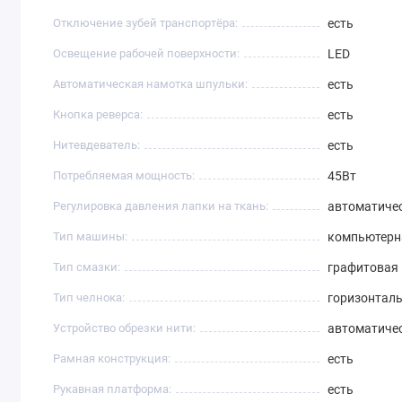
Отключение зубей транспортёра:
есть
Освещение рабочей поверхности:
LED
Автоматическая намотка шпульки:
есть
Кнопка реверса:
есть
Нитевдеватель:
есть
Потребляемая мощность:
45Вт
Регулировка давления лапки на ткань:
автоматиче
Тип машины:
компьютерн
Тип смазки:
графитовая
Тип челнока:
горизонтал
Устройство обрезки нити:
автоматиче
Рамная конструкция:
есть
Рукавная платформа:
есть