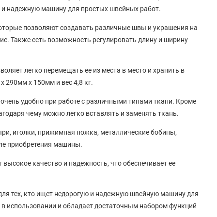
ю и надежную машину для простых швейных работ.
которые позволяют создавать различные швы и украшения на
гие. Также есть возможность регулировать длину и ширину
оляет легко перемещать ее из места в место и хранить в
 290мм x 150мм и вес 4,8 кг.
 очень удобно при работе с различными типами ткани. Кроме
агодаря чему можно легко вставлять и заменять ткань.
яри, иголки, прижимная ножка, металлические бобины,
сле приобретения машины.
 высокое качество и надежность, что обеспечивает ее
для тех, кто ищет недорогую и надежную швейную машину для
а в использовании и обладает достаточным набором функций