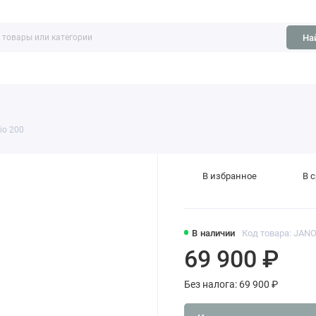
На
ть
Обзоры
io 200
В избранное
В 
В наличии
Код товара: JANO
69 900 ₽
Без налога: 69 900 ₽