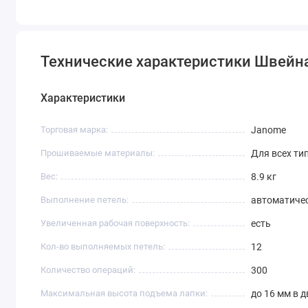
для шитья основных швов и украшений на ткани.
Технические характеристики Швейн
Характеристики
Торговая марка:
Janome
Прошиваемые материалы:
Для всех ти
Вес:
8.9 кг
Выполнение петель:
автоматиче
Увеличенная рабочая поверхность:
есть
Кол-во выполняемых петель:
12
Количество операций:
300
Максимальная высота подъема лапки:
до 16 мм в 