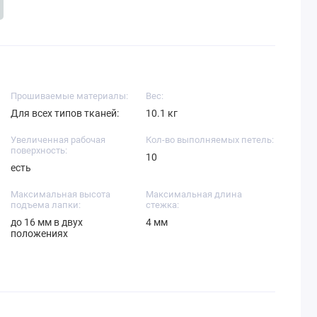
Прошиваемые материалы:
Вес:
Для всех типов тканей:
10.1 кг
Увеличенная рабочая
Кол-во выполняемых петель:
поверхность:
10
есть
Максимальная высота
Максимальная длина
подъема лапки:
стежка:
до 16 мм в двух
4 мм
положениях