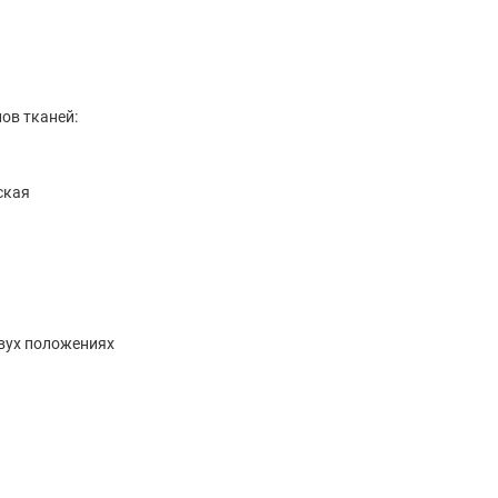
пов тканей:
ская
двух положениях