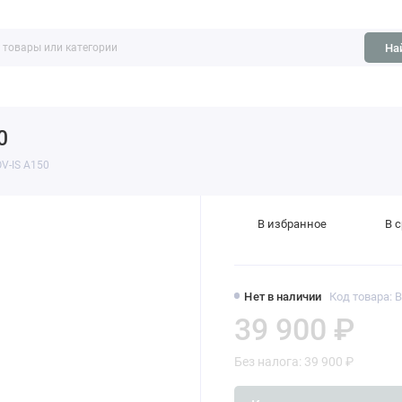
На
ть
Обзоры
0
V-IS A150
В избранное
В 
Нет в наличии
Код товара: B
39 900 ₽
Без налога: 39 900 ₽