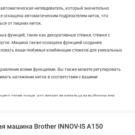
я автоматическая нитевдеватель, который значительно
е оснащена автоматическим подрезателем ниток, что
ься от лишних ниток.
ых функций, таких как декоративные стежки, стежки с
другое. Машина также оснащена функцией создания
льзовать ваши любимые комбинации стежков для уникальных
правление всеми функциями. Вы также можете регулировать
аивать натяжение ниток в соответствии с вашими
жнего слоев ткани, что делает ее идеальным выбором для
х и аккуратных швов. Машина также имеет функцию подъема
ет легко поворачивать ткань и создавать сложные швы и
я машина Brother INNOV-IS A150