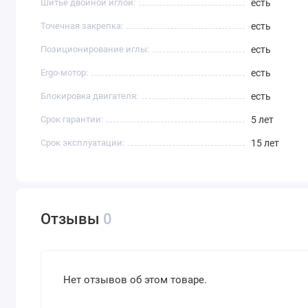
Шитье двойной иглой:
есть
Точечная закрепка:
есть
Позиционирование иглы:
есть
Ergo-мотор:
есть
Блокировка двигателя:
есть
Срок гарантии:
5 лет
Срок эксплуатации:
15 лет
Отзывы
0
Нет отзывов об этом товаре.