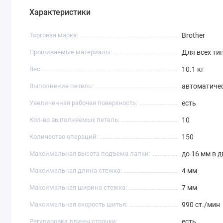
Характеристики
Торговая марка:
Brother
Прошиваемые материалы:
Для всех ти
Вес:
10.1 кг
Выполнение петель:
автоматиче
Увеличенная рабочая поверхность:
есть
Кол-во выполняемых петель:
10
Количество операций:
150
Максимальная высота подъема лапки:
до 16 мм в 
Максимальная длина стежка:
4 мм
Максимальная ширина стежка:
7 мм
Максимальная скорость шитья:
990 ст./мин
Регулировка длины строчки:
есть