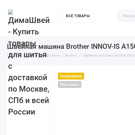
ВСЕ ТОВАРЫ
Акции
О компании
Доставка
Контакты
Как купи
Швейная машина Brother INNOV-IS A15
Главная
Швейные машинки
Brother
Швейная машина Brother INNO
Популярное
Под заказ