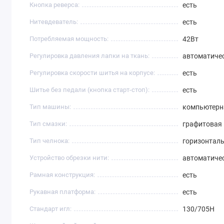
Кнопка реверса:
есть
Нитевдеватель:
есть
Потребляемая мощность:
42Вт
Регулировка давления лапки на ткань:
автоматиче
Регулировка скорости шитья на корпусе:
есть
Шитье без педали (кнопка старт-стоп):
есть
Тип машины:
компьютерн
Тип смазки:
графитовая
Тип челнока:
горизонтал
Устройство обрезки нити:
автоматиче
Рамная конструкция:
есть
Рукавная платформа:
есть
Стандарт игл:
130/705H