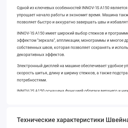
Одной из ключевых особенностей INNOV-'IS A150 являетс
упрощает начало работы и экономит время. Машина такж
позволяет быстро и аккуратно завершать швы и избавлят
INNOV-'IS A150 имеет широкий выбор стежков и программн
эффектом "зеркала", аппликации, монограммы и многое 
собственных швов, которая позволяет сохранять и испо
декоративных эффектов.
Электронный дисплей на машине обеспечивает удобное у
скорость шитья, длину и ширину стежков, а также подстр
потребностями.
INNOV-'IS A150 оснащена функцией обрезки верхнего и ни
профессионального отделывания краев и создания ровны
и опускания лапки при остановке иглы вниз, что позволя
аппликации.
Технические характеристики Швейна