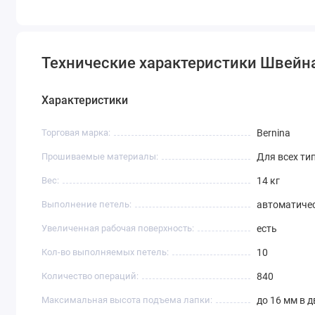
Технические характеристики Швейна
Характеристики
Торговая марка:
Bernina
Прошиваемые материалы:
Для всех ти
Вес:
14 кг
Выполнение петель:
автоматиче
Увеличенная рабочая поверхность:
есть
Кол-во выполняемых петель:
10
Количество операций:
840
Максимальная высота подъема лапки:
до 16 мм в 