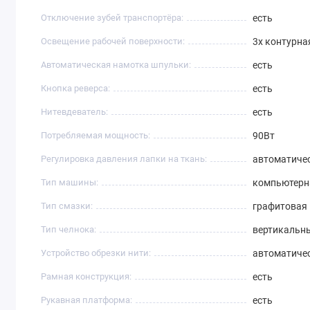
Отключение зубей транспортёра:
есть
Освещение рабочей поверхности:
3х контурна
Автоматическая намотка шпульки:
есть
Кнопка реверса:
есть
Нитевдеватель:
есть
Потребляемая мощность:
90Вт
Регулировка давления лапки на ткань:
автоматиче
Тип машины:
компьютерн
Тип смазки:
графитовая
Тип челнока:
вертикальн
Устройство обрезки нити:
автоматиче
Рамная конструкция:
есть
Рукавная платформа:
есть