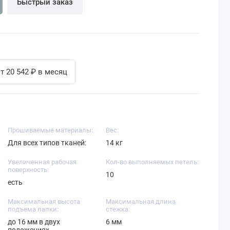
Быстрый заказ
т 20 542 ₽ в месяц
Прошиваемые материалы:
Вес:
Для всех типов тканей:
14 кг
Увеличенная рабочая
Кол-во выполняемых петель:
поверхность:
10
есть
Максимальная высота
Максимальная длина
подъема лапки:
стежка:
до 16 мм в двух
6 мм