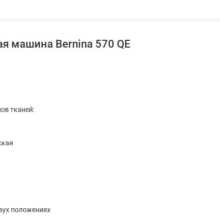
я машина Bernina 570 QE
пов тканей:
ская
двух положениях