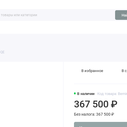
На
ть
Обзоры
 QE
В избранное
В 
В наличии
Код товара: Berni
367 500 ₽
Без налога: 367 500 ₽