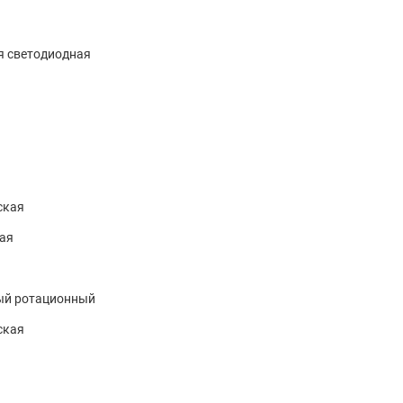
я светодиодная
ская
ая
ый ротационный
ская