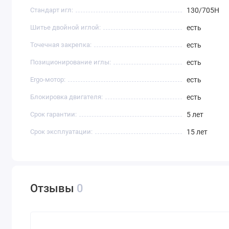
Стандарт игл:
130/705H
Шитье двойной иглой:
есть
Точечная закрепка:
есть
Позиционирование иглы:
есть
Ergo-мотор:
есть
Блокировка двигателя:
есть
Срок гарантии:
5 лет
Срок эксплуатации:
15 лет
Отзывы
0