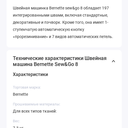
Швейная машинка Bernette sew&go 8 обладает 197
интегрированными швами, включая стандартные,
декоративные и пэчворк. Кроме того, она имеет 1-
ступенчатую автоматическую кнопку
«прорезинивание» и 7 видов автоматических петель.
Это обеспечивает возможность создавать
разнообразные и оригинальные изделия, а также
Технические характеристики Швейная
упрощает процесс шитья.
машина Bernette Sew&Go 8
Bernette sew&go 8 имеет также ряд дополнительных
Характеристики
функций, которые делают работу с машинкой еще
более удобной и комфортной. Например, она
Торговая марка:
оснащена встроенным нитевдевателем,
Bernette
автоматической податчиком ткани и подсветкой
Прошиваемые материалы:
рабочего поля, что позволяет точно контролировать
Для всех типов тканей:
ход иглы даже в условиях недостаточной
освещенности.
Вес: