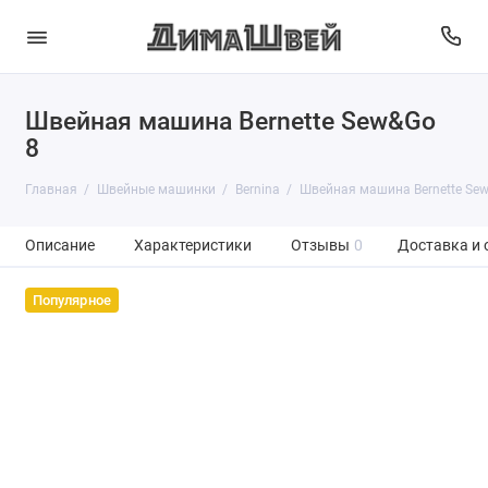
Швейная машина Bernette Sew&Go
8
Главная
Швейные машинки
Bernina
Швейная машина Bernette Se
Описание
Характеристики
Отзывы
0
Доставка и 
Популярное