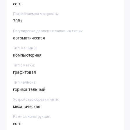
есть
Потребляемая мощность:
70Вт
Регулировка давления лапки на ткань:
автоматическая
Тип машины:
компьютерная
Тип смазки:
графитовая
Тип челнока:
горизонтальный
Устройство обрезки нити:
механическая
Рамная конструкция:
есть