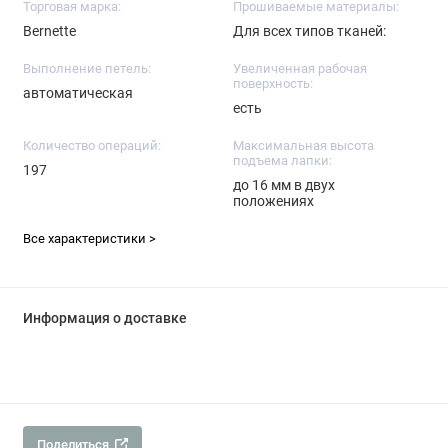
Торговая марка:
Прошиваемые материалы:
Bernette
Для всех типов тканей:
Выполнение петель:
Увеличенная рабочая
поверхность:
автоматическая
есть
Количество операций:
Максимальная высота
подъема лапки:
197
до 16 мм в двух
положениях
Все характеристики >
Информация о доставке
Поделиться