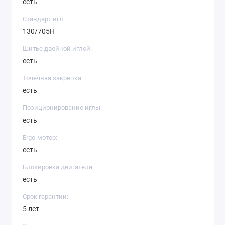
есть
Стандарт игл:
130/705H
Шитье двойной иглой:
есть
Точечная закрепка:
есть
Позиционирование иглы:
есть
Ergo-мотор:
есть
Блокировка двигателя:
есть
Срок гарантии:
5 лет