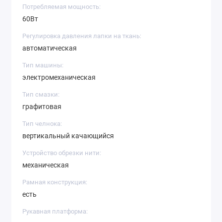
Потребляемая мощность:
60Вт
Регулировка давления лапки на ткань:
автоматическая
Тип машины:
электромеханическая
Тип смазки:
графитовая
Тип челнока:
вертикальный качающийся
Устройство обрезки нити:
механическая
Рамная конструкция:
есть
Рукавная платформа: