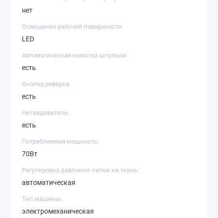
нет
Освещение рабочей поверхности:
LED
Автоматическая намотка шпульки:
есть
Кнопка реверса:
есть
Нитевдеватель:
есть
Потребляемая мощность:
70Вт
Регулировка давления лапки на ткань:
автоматическая
Тип машины:
электромеханическая