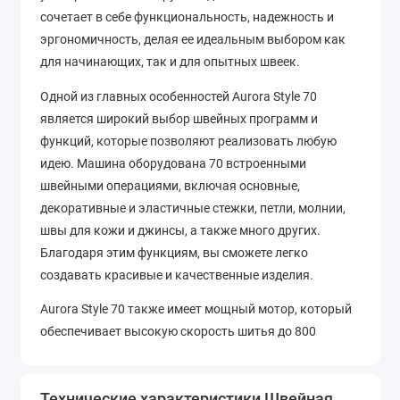
сочетает в себе функциональность, надежность и
эргономичность, делая ее идеальным выбором как
для начинающих, так и для опытных швеек.
Одной из главных особенностей Aurora Style 70
является широкий выбор швейных программ и
функций, которые позволяют реализовать любую
идею. Машина оборудована 70 встроенными
швейными операциями, включая основные,
декоративные и эластичные стежки, петли, молнии,
швы для кожи и джинсы, а также много других.
Благодаря этим функциям, вы сможете легко
создавать красивые и качественные изделия.
Aurora Style 70 также имеет мощный мотор, который
обеспечивает высокую скорость шитья до 800
стежков в минуту. Это означает, что вы сможете
быстро завершить свой проект без ущерба для
Технические характеристики Швейная
качества. Кроме того, машина имеет встроенный