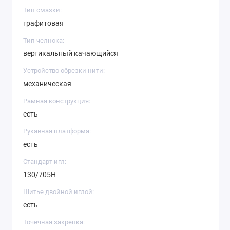
Тип смазки:
графитовая
Тип челнока:
вертикальный качающийся
Устройство обрезки нити:
механическая
Рамная конструкция:
есть
Рукавная платформа:
есть
Стандарт игл:
130/705H
Шитье двойной иглой:
есть
Точечная закрепка: