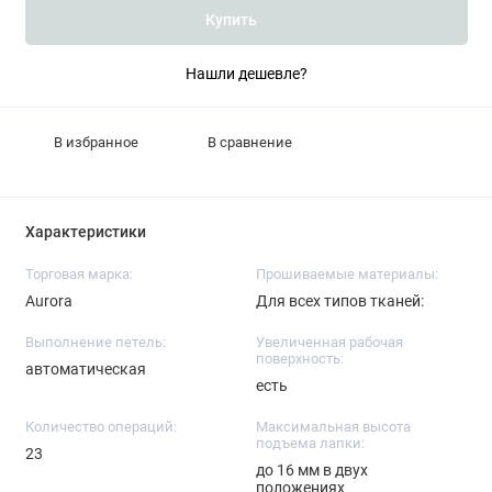
Купить
Нашли дешевле?
В избранное
В сравнение
Характеристики
Торговая марка:
Прошиваемые материалы:
Aurora
Для всех типов тканей:
Выполнение петель:
Увеличенная рабочая
поверхность:
автоматическая
есть
Количество операций:
Максимальная высота
подъема лапки:
23
до 16 мм в двух
положениях