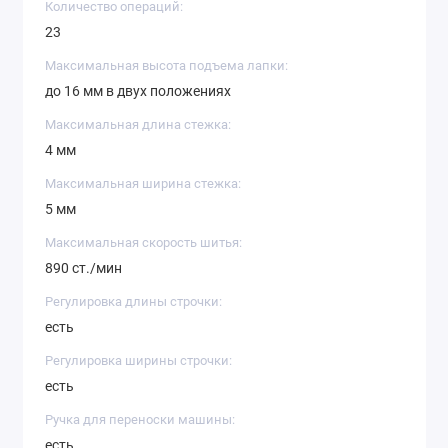
Количество операций:
современный дизайн, который идеально подходит
23
для любой комнаты. Машина поставляется вместе с
прозрачным крышкой и жестким кейсом для
Максимальная высота подъема лапки:
хранения и транспортировки.
до 16 мм в двух положениях
Максимальная длина стежка:
4 мм
Максимальная ширина стежка:
5 мм
Максимальная скорость шитья:
890 ст./мин
Регулировка длины строчки:
есть
Регулировка ширины строчки:
есть
Ручка для переноски машины:
есть