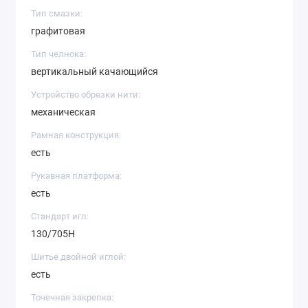
Тип смазки:
графитовая
Тип челнока:
вертикальный качающийся
Устройство обрезки нити:
механическая
Рамная конструкция:
есть
Рукавная платформа:
есть
Стандарт игл:
130/705H
Шитье двойной иглой:
есть
Точечная закрепка: