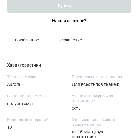
Купить
Нашли дешевле?
В избранное
В сравнение
Характеристики
Торговая марка:
Прошиваемые материалы:
Aurora
Для всех типов тканей:
Выполнение петель:
Увеличенная рабочая
поверхность:
полуавтомат
есть
Количество операций:
Максимальная высота
подъема лапки:
19
до 16 мм в двух
положениях