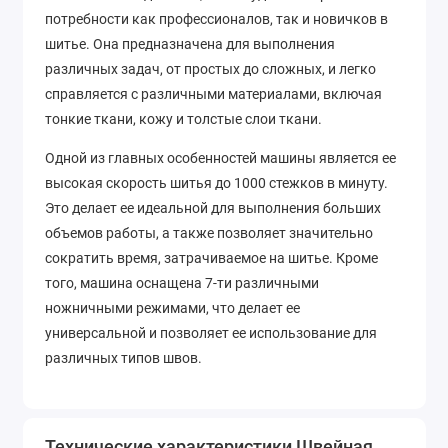
потребности как профессионалов, так и новичков в
шитье. Она предназначена для выполнения
различных задач, от простых до сложных, и легко
справляется с различными материалами, включая
тонкие ткани, кожу и толстые слои ткани.
Одной из главных особенностей машины является ее
высокая скорость шитья до 1000 стежков в минуту.
Это делает ее идеальной для выполнения больших
объемов работы, а также позволяет значительно
сократить время, затрачиваемое на шитье. Кроме
того, машина оснащена 7-ти различными
ножничными режимами, что делает ее
универсальной и позволяет ее использование для
различных типов швов.
Машина также имеет 250 встроенных программных
операций, что позволяет ей выполнить широкий
Технические характеристики Швейная
спектр задач. Например, она может выполнять