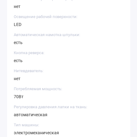
нет
Освещение рабочей поверхности:
LED
Автоматическая намотка шпульки:
есть
Кнопка реверса:
есть
Нитевдеватель:
нет
Потребляемая мощность:
70Вт
Регулировка давления лапки на ткань:
автоматическая
Тип машины:
электромеханическая