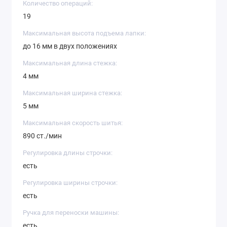
ткани.
Количество операций:
19
В целом, Aurora Style 5 - это универсальная и мощная
швейная машина, которая обладает большим
Максимальная высота подъема лапки:
количеством функций и возможностей. Она идеальна
до 16 мм в двух положениях
для профессионалов, которые работают с большими
Максимальная длина стежка:
объемами работы, а также для начинающих, которые
4 мм
хотят улучшить свои навыки в шитье.
Максимальная ширина стежка:
5 мм
Максимальная скорость шитья:
890 ст./мин
Регулировка длины строчки:
есть
Регулировка ширины строчки:
есть
Ручка для переноски машины:
есть