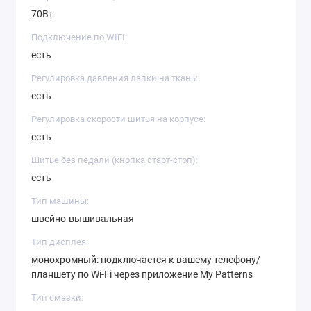
70Вт
Подключение по WIFI:
есть
Регулировка давления лапки на ткань:
есть
Регулировка скорости шитья на корпусе:
есть
Шитье без педали (кнопка старт-стоп):
есть
Тип машины:
швейно-вышивальная
Тип дисплея:
монохромный: подключается к вашему телефону/
планшету по Wi-Fi через приложение My Patterns
Тип смазки: