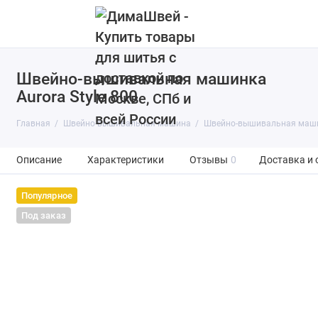
Швейно-вышивальная машинка
Aurora Style 800
Главная
Швейно-вышивальная машина
Швейно-вышивальная машин
Описание
Характеристики
Отзывы
0
Доставка и 
Популярное
Под заказ