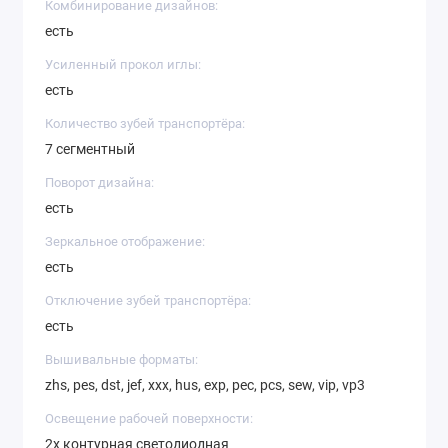
Комбинирование дизайнов:
есть
Усиленный прокол иглы:
есть
Количество зубей транспортёра:
7 сегментный
Поворот дизайна:
есть
Зеркальное отображение:
есть
Отключение зубей транспортёра:
есть
Вышивальные форматы:
zhs, pes, dst, jef, xxx, hus, exp, pec, pcs, sew, vip, vp3
Освещение рабочей поверхности:
2х контурная светодиодная