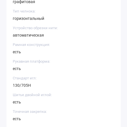
графитовая
Тип челнока:
горизонтальный
Устройство обрезки нити:
автоматическая
Рамная конструкция:
есть
Рукавная платформа:
есть
Стандарт игл:
130/705H
Шитье двойной иглой:
есть
Точечная закрепка:
есть