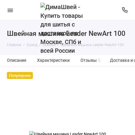
Швейная машина Leader NewArt 100
Главная
Бренд
LEADER
Швейная машина Leader NewArt 100
Описание
Характеристики
Отзывы
0
Доставка и 
Популярное