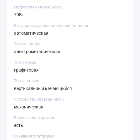
Потребляемая мощность:
70Вт
Регулировка давления лапки на ткань:
автоматическая
Тип машины:
электромеханическая
Тип смазки:
графитовая
Тип челнока:
вертикальный качающийся
Устройство обрезки нити:
механическая
Рамная конструкция:
есть
Рукавная платформа: