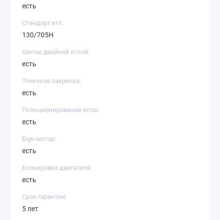
есть
Стандарт игл:
130/705H
Шитье двойной иглой:
есть
Точечная закрепка:
есть
Позиционирование иглы:
есть
Ergo-мотор:
есть
Блокировка двигателя:
есть
Срок гарантии:
5 лет