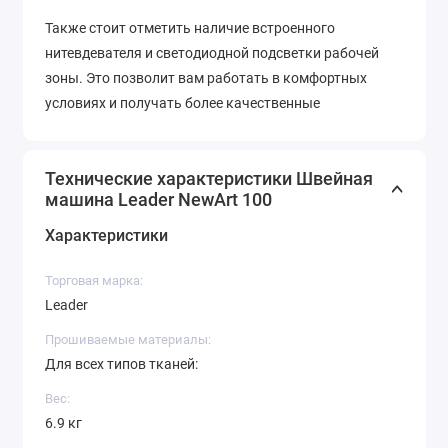
Также стоит отметить наличие встроенного
нитевдевателя и светодиодной подсветки рабочей
зоны. Это позволит вам работать в комфортных
условиях и получать более качественные
результаты.
В целом, “Leader NewArt 100” является отличным
Технические характеристики Швейная
выбором для тех, кто хочет получить качественную и
машина Leader NewArt 100
надежную швейную машину по доступной цене.
Характеристики
Торговая марка:
Leader
Прошиваемые материалы:
Для всех типов тканей:
Вес:
6.9 кг