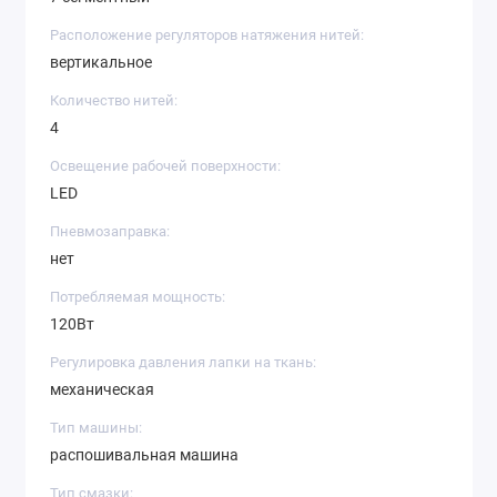
Расположение регуляторов натяжения нитей:
вертикальное
Количество нитей:
4
Освещение рабочей поверхности:
LED
Пневмозаправка:
нет
Потребляемая мощность:
120Вт
Регулировка давления лапки на ткань:
механическая
Тип машины:
распошивальная машина
Тип смазки: