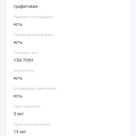
графитовая
Рамная конструкция:
есть
Рукавная платформа:
есть
Стандарт игл:
130/705H
Ergo-мотор:
есть
Блокировка двигателя:
есть
Срок гарантии:
5 лет
Срок эксплуатации:
15 лет