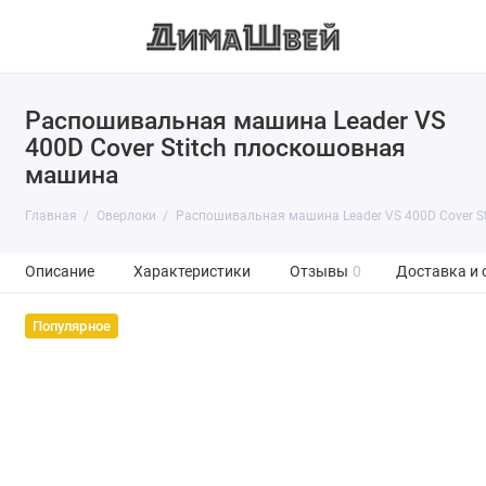
Распошивальная машина Leader VS
400D Cover Stitch плоскошовная
машина
Главная
Оверлоки
Распошивальная машина Leader VS 400D Cover S
Описание
Характеристики
Отзывы
0
Доставка и 
Популярное