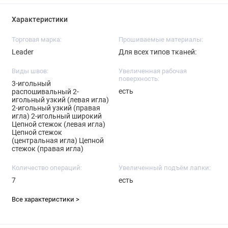
Характеристики
Торговая марка:
Прошиваемые материалы:
Leader
Для всех типов тканей:
Виды швов:
Увеличенная рабочая
поверхность:
3-игольный
есть
распошивальный 2-
игольный узкий (левая игла)
2-игольный узкий (правая
игла) 2-игольный широкий
Цепной стежок (левая игла)
Цепной стежок
(центральная игла) Цепной
стежок (правая игла)
Количество операций:
Увеличенный подъём лапки:
7
есть
Все характеристики >