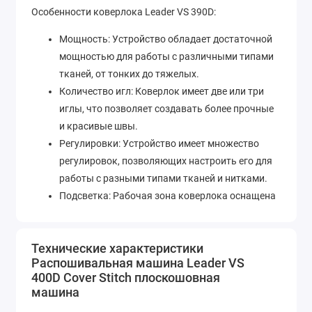
Особенности коверлока Leader VS 390D:
Мощность: Устройство обладает достаточной
мощностью для работы с различными типами
тканей, от тонких до тяжелых.
Количество игл: Коверлок имеет две или три
иглы, что позволяет создавать более прочные
и красивые швы.
Регулировки: Устройство имеет множество
регулировок, позволяющих настроить его для
работы с разными типами тканей и нитками.
Подсветка: Рабочая зона коверлока оснащена
светодиодной подсветкой, что облегчает
работу в условиях недостаточного освещения.
Технические характеристики
Автоматическое натяжение нитей: Коверлок
Распошивальная машина Leader VS
оснащен функцией автоматического
400D Cover Stitch плоскошовная
натяжения нитей, что упрощает процесс шитья.
машина
Дифференциальный транспортер: Устройство