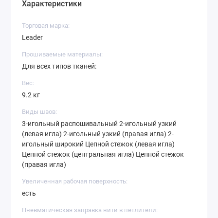
Характеристики
имеет дифференциальный транспортер,
который позволяет создавать различные
Торговая марка:
эффекты на ткани (например, собирать или
Leader
растягивать ткань).
Встроенный нож для обрезки нити: Коверлок
Прошиваемые материалы:
оборудован встроенным ножом для обрезки
Для всех типов тканей:
нитей, что делает процесс шитья более
Вес:
удобным и быстрым.
9.2 кг
Виды швов:
3-игольный распошивальный 2-игольный узкий
(левая игла) 2-игольный узкий (правая игла) 2-
игольный широкий Цепной стежок (левая игла)
Цепной стежок (центральная игла) Цепной стежок
(правая игла)
Увеличенная рабочая поверхность:
есть
Пневматическая заправка нити в петлители: