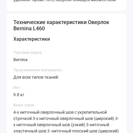
дополнительных функций, таких как регулировка
давления на ножки, регулировка длины и ширины
Технические характеристики Оверлок
стежков и другие.
Bernina L460
С помощью Bernina L460 вы можете создавать
Характеристики
широкий спектр высококачественных изделий: от
мебели и одежды до аксессуаров и домашнего
Торговая марка:
текстиля. Оверлок Bernina L460 - это надежный и
Bernina
профессиональный инструмент, который позволит
Прошиваемые материалы:
вам добиться отличных результатов в любых
Для всех типов тканей:
проектах шитья и создания швейных изделий.
Вес:
9.8 кг
Виды швов:
4-х ниточный оверлочный шов с укрепительной
строчкой 3-х ниточный оверлочный шов (широкий) 3-
х ниточный оверлочный шов (узкий) 3-ниточный
эластичный шов 3 -ниточный плоский шов (широкий)