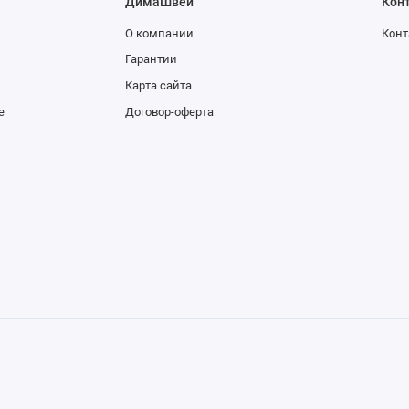
ДимаШвей
Кон
О компании
Конт
Гарантии
Карта сайта
е
Договор-оферта