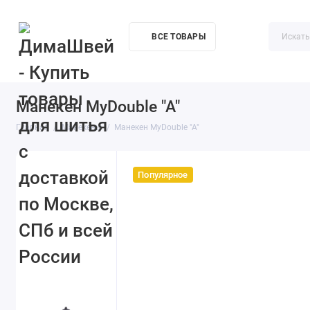
ВСЕ ТОВАРЫ
Акции
О компании
Доставка
Контакты
Как купи
Манекен MyDouble "A"
Главная
Манекены
Манекен MyDouble "A"
Популярное