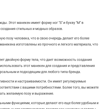
жды. Этот манекен имеет форму ног "S" и букву "М" в
 создания стильных и модных образов.
ую позу человека, что в свою очередь делает его более
манекена изготовлены из прочного и легкого материала, что
меет двойную форму тела, что дает возможность создания
 использовать этот манекен для создания и представления
ерсальным и подходящим для любого типа бренда.
аптивности и настраиваемости. Он имеет регулируемые
соответствии с вашими потребностями. Более того, вы можете
дать желаемую позу и выражение.
льными функциями, которые делают его еще более удобным и
лнительными компонентами, такими как накладные головы,