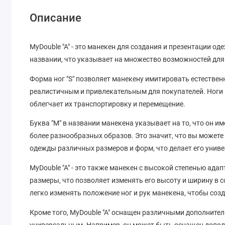
Описание
MyDouble "A" - это манекен для создания и презентации оде
названии, что указывает на множество возможностей для
Форма ног "S" позволяет манекену имитировать естественн
реалистичным и привлекательным для покупателей. Ноги 
облегчает их транспортировку и перемещение.
Буква "М" в названии манекена указывает на то, что он и
более разнообразных образов. Это значит, что вы можете
одежды различных размеров и форм, что делает его унив
MyDouble "A" - это также манекен с высокой степенью ад
размеры, что позволяет изменять его высоту и ширину в 
легко изменять положение ног и рук манекена, чтобы соз
Кроме того, MyDouble "A" оснащен различными дополните
универсальным. Например, он может быть оснащен допо