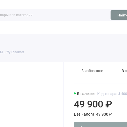
Найт
ть
Обзоры
 Jiffy Steamer
В избранное
В 
В наличии
Код товара: J-400
49 900 ₽
Без налога: 49 900 ₽