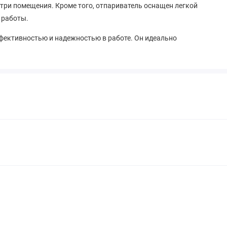
утри помещения. Кроме того, отпариватель оснащен легкой
 работы.
ффективностью и надежностью в работе. Он идеально
окружении, а также для домашнего использования.
то делает его отличным выбором для всех, кто ищет
поверхностях.