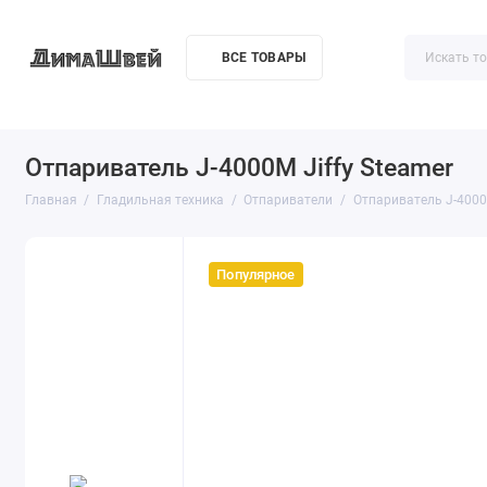
ВСЕ ТОВАРЫ
Акции
О компании
Доставка
Контакты
Как купи
Отпариватель J-4000M Jiffy Steamer
Главная
Гладильная техника
Отпариватели
Отпариватель J-4000M
Популярное