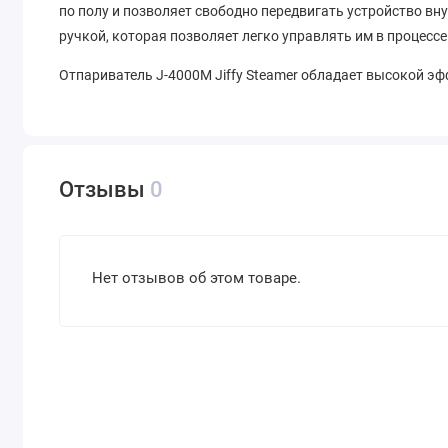
по полу и позволяет свободно передвигать устройство вн
ручкой, которая позволяет легко управлять им в процессе
Отпариватель J-4000M Jiffy Steamer обладает высокой э
подходит для использования в любом профессиональном 
Устройство просто в эксплуатации и легко управляется, ч
эффективный способ убрать складки на одежде и других 
Отзывы
0
Нет отзывов об этом товаре.