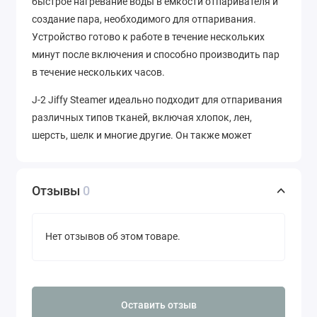
быстрое нагревание воды в емкости отпаривателя и
создание пара, необходимого для отпаривания.
Устройство готово к работе в течение нескольких
минут после включения и способно производить пар
в течение нескольких часов.
J-2 Jiffy Steamer идеально подходит для отпаривания
различных типов тканей, включая хлопок, лен,
шерсть, шелк и многие другие. Он также может
использоваться для отпаривания штор, покрывал и
других текстильных изделий, которые сложно
отгладить.
Отзывы
0
Отпариватель имеет высокую производительность и
мощность, что позволяет быстро и легко отпаривать
Нет отзывов об этом товаре.
одежду и другие текстильные изделия. Устройство
оснащено удобной ручкой и плоским дном, которое
позволяет отпаривателю стоять на любой
поверхности без опасности перевернуться.
Оставить отзыв