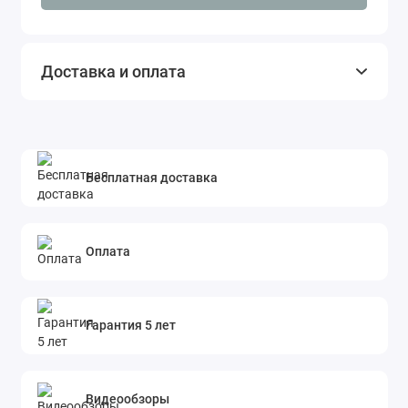
J-2 Jiffy Steamer легок в использовании и
обслуживании. Он не требует особых навыков и
может быть использован любым пользователем.
Доставка и оплата
Отпариватель также легок в транспортировке
благодаря компактному размеру и весу.
В заключение, J-2 Jiffy Steamer - это мощный,
надежный и удобный отпариватель, который
Бесплатная доставка
обеспечивает быстрое и эффективное отпаривание
различных типов тканей, не повреждая их. Он
является идеальным выбором для тех, кто ищет
Оплата
надежное и производительное решение для ухода за
своей одеждой и другими текстильными изделиями,
как в домашних условиях, так и в профессиональной
Гарантия 5 лет
сфере.
Видеообзоры