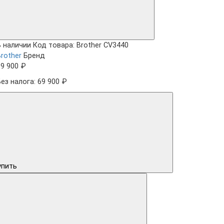
В наличии
Код товара: Brother CV3440
Brother
Бренд
69 900 ₽
Без налога: 69 900 ₽
упить