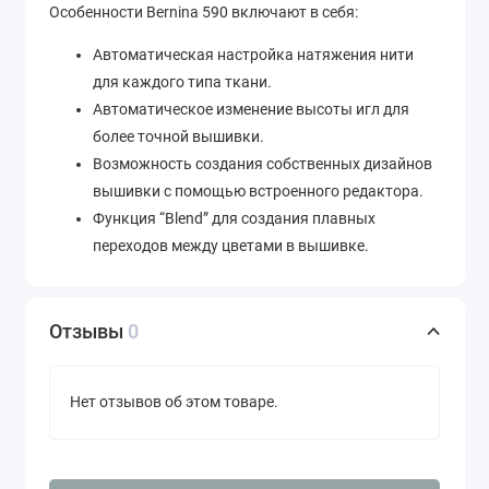
Особенности Bernina 590 включают в себя:
Автоматическая настройка натяжения нити
для каждого типа ткани.
Автоматическое изменение высоты игл для
более точной вышивки.
Возможность создания собственных дизайнов
вышивки с помощью встроенного редактора.
Функция “Blend” для создания плавных
переходов между цветами в вышивке.
Встроенный нитевдеватель для облегчения
процесса заправки нити.
Bernina 590 также имеет ряд дополнительных
Отзывы
0
функций, таких как двойная игла для создания
декоративных швов, функция зеркального
Нет отзывов об этом товаре.
отображения для создания симметричных
дизайнов и функция “Quilt Guide” для точного
совмещения дизайнов при лоскутном шитье.