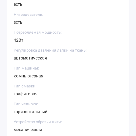
есть
Нитевдеватель:
есть
Потребляемая мощность:
42Вт
Регулировка давления лапки на ткань:
автоматическая
Тип машины:
компьютерная
Тип смазки:
графитовая
Тип челнока:
горизонтальный
Устройство обрезки нити:
механическая