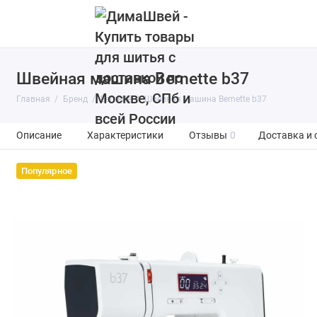
Швейная машина Bernette b37
Главная
Бренд
Bernette
Швейная машина Bernette b37
Описание
Характеристики
Отзывы
0
Доставка и 
Популярное