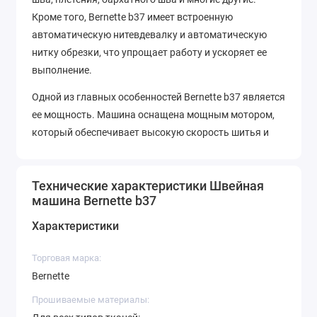
Кроме того, Bernette b37 имеет встроенную
автоматическую нитевдевалку и автоматическую
нитку обрезки, что упрощает работу и ускоряет ее
выполнение.
Одной из главных особенностей Bernette b37 является
ее мощность. Машина оснащена мощным мотором,
который обеспечивает высокую скорость шитья и
устойчивость во время работы. Это позволяет
работать с тяжелыми тканями, такими как джинсы и
Технические характеристики Швейная
кожа.
машина Bernette b37
Bernette b37 имеет регулируемую длину и ширину
Характеристики
стежка, что обеспечивает высокую точность при
шитье. Кроме того, машина оснащена функцией
Торговая марка:
программирования и сохранения настроек, что
Bernette
позволяет сохранять любимые настройки для
Прошиваемые материалы:
каждого проекта.