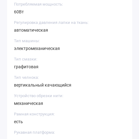
Потребляемая мощность:
60Вт
Регулировка давления лапки на ткань:
автоматическая
Тип машины:
электромеханическая
Тип смазки:
графитовая
Тип челнока:
вертикальный качающийся
Устройство обрезки нити:
механическая
Рамная конструкция:
есть
Рукавная платформа: