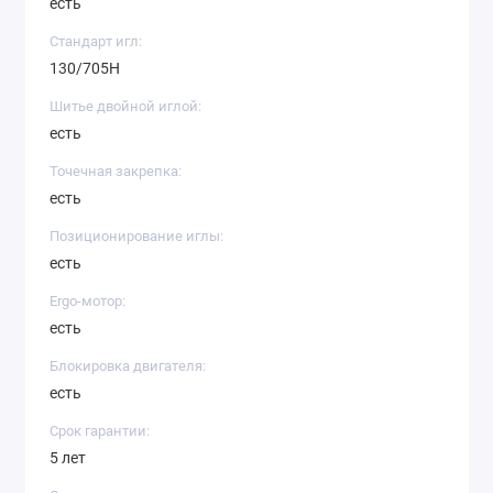
есть
Стандарт игл:
130/705H
Шитье двойной иглой:
есть
Точечная закрепка:
есть
Позиционирование иглы:
есть
Ergo-мотор:
есть
Блокировка двигателя:
есть
Срок гарантии:
5 лет